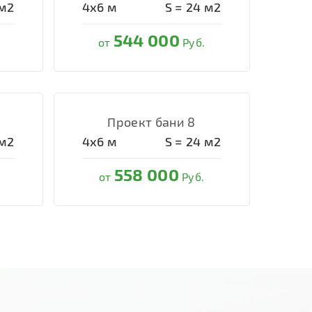
м2
4х6
м
S =
24
м2
544 000
от
Руб.
Проект бани 8
м2
4х6
м
S =
24
м2
558 000
от
Руб.