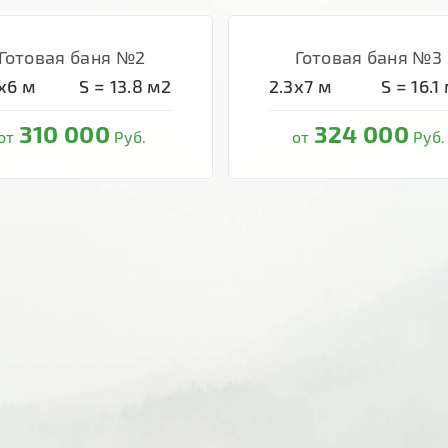
Готовая баня №2
Готовая баня №3
х6
м
S =
13.8
м2
2.3х7
м
S =
16.1
310 000
324 000
от
Руб.
от
Руб.