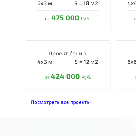
6х3
м
S =
18
м2
4х
475 000
от
Руб.
Проект бани 5
4х3
м
S =
12
м2
6х
424 000
от
Руб.
Посмотреть все проекты