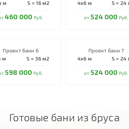
4
м
S =
16
м2
4х6
м
S =
24
460 000
524 000
от
Руб.
от
Руб.
Проект бани 6
Проект бани 7
6
м
S =
36
м2
4х6
м
S =
24
598 000
524 000
от
Руб.
от
Руб.
Готовые бани из бруса