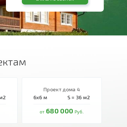
ектам
Проект дома 4
м2
6х6
м
S =
36
м2
680 000
от
Руб.