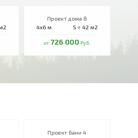
Проект дома 8
м2
4х6
м
S =
42
м2
726 000
от
Руб.
Проект бани 4