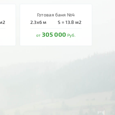
Готовая баня №4
м2
2.3х6
м
S =
13.8
м2
305 000
от
Руб.