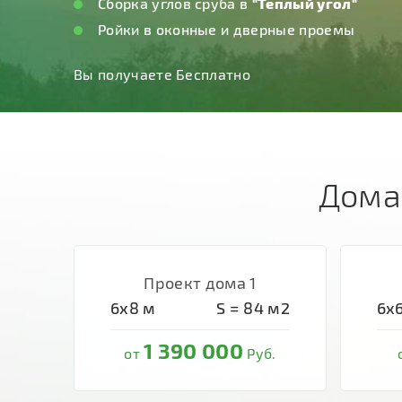
Дома
Проект дома 1
6х8
м
S =
84
м2
6х
1 390 000
от
Руб.