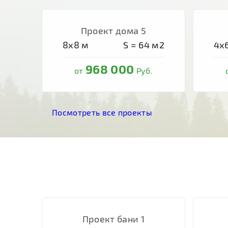
Проект дома 5
8х8
м
S =
64
м2
4х
968 000
от
Руб.
Посмотреть все проекты
Проект бани 1