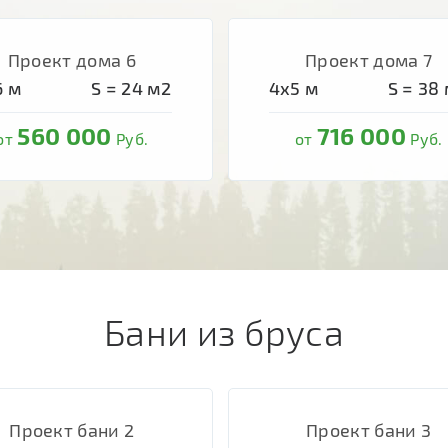
Проект дома 6
Проект дома 7
6
м
S =
24
м2
4х5
м
S =
38
560 000
716 000
от
Руб.
от
Руб.
Бани из бруса
Проект бани 2
Проект бани 3