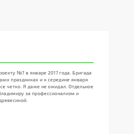
роекту №7 в январе 2017 года. Бригада
В
дних праздниках и к середине января
к
се четко. Я даже не ожидал. Отдельное
с
Владимиру за профессионализм и
о
древесиной.
Р