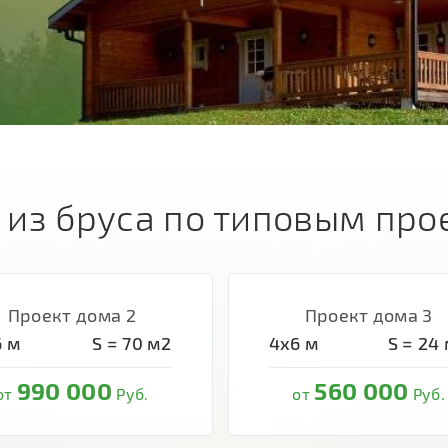
 из бруса по типовым про
Проект дома 2
Проект дома 3
6
м
S =
70
м2
4х6
м
S =
24
990 000
560 000
от
Руб.
от
Руб.