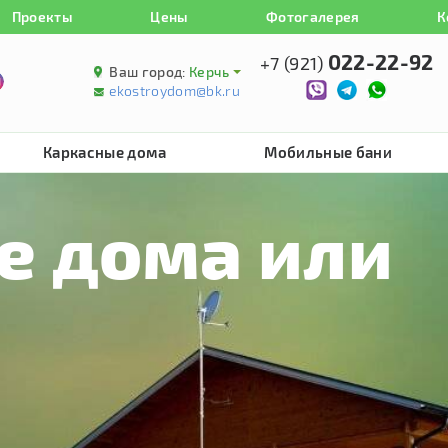
Проекты
Цены
Фотогалерея
К
022-22-92
+7 (921)
Ваш город:
Керчь
ekostroydom@bk.ru
Каркасные дома
Мобильные бани