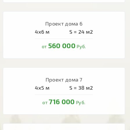
Проект дома 6
4х6
м
S =
24
м2
560 000
от
Руб.
Проект дома 7
4х5
м
S =
38
м2
716 000
от
Руб.