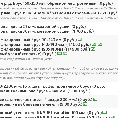
н ряд. Брус 150х150 мм. обрезной не строганный. (0 руб.)
овой пол доска 20 мм. Половые лаги 100х150 мм. с шагом 600-700 м
 ряда. Брус 150х150 мм. обрезной не строганный. (7 200 руб
овой пол доска 20 мм. Половые лаги 100х150 мм. с шагом 600-700 м
овая доска 27 мм. камерной сушки. (0 руб.)
овая доска 36 мм. камерной сушки. (4 700 руб.)
филированный брус 90х140мм (0 руб.)
филированный брус 140х140 мм. (47 000 руб.)
филированный брус 190х140мм (117 900 руб.)
лый угол (бесплатно) (0 руб.)
вые соединения в Тёплый угол
рованный брус естественной влажности. Тип рубки угловых соедине
и бруса прокладывается утеплитель Джут. Перегородки выполняются
мм. Камерная сушка бруса по запросу.
0-2200 мм, 16 рядов профилированного бруса (0 руб.)
олнительный ряд бруса + 140 мм. (9 000 руб.)
металлические нагеля (гвозди 200 мм.) (0 руб.)
деревянные берёзовые нагеля (9 000 руб.)
онный утеплитель KNAUF Insulation 100 мм. (0 руб.)
онный утеплитель KNAUF Insulation 150 мм. (5 400 руб.)