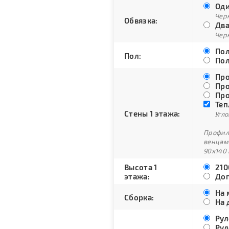
Оди
Черн
Обвязка:
Два
Черн
Пол
Пол:
Пол
Про
Про
Про
Теп
Стены 1 этажа:
Угло
Профили
венцам
90х140 
Высота 1
210
этажа:
Доп
На 
Сборка:
На 
Рул
Рул