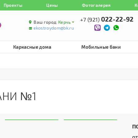
Проекты
Цены
Фотогалерея
К
022-22-92
+7 (921)
Ваш город:
Керчь
ekostroydom@bk.ru
Каркасные дома
Мобильные бани
АНИ №1
П
о