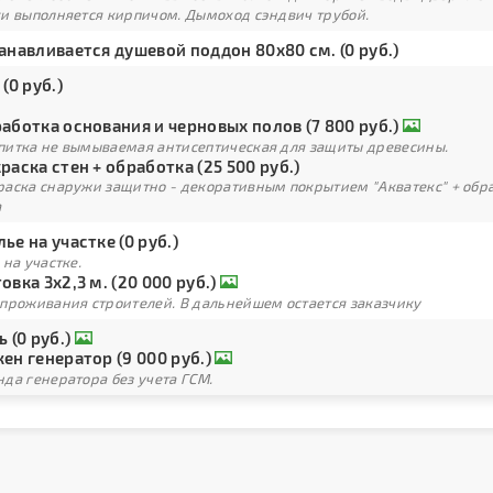
ки выполняется кирпичом. Дымоход сэндвич трубой.
анавливается душевой поддон 80х80 см. (0 руб.)
 (0 руб.)
аботка основания и черновых полов (7 800 руб.)
питка не вымываемая антисептическая для защиты древесины.
раска стен + обработка (25 500 руб.)
раска снаружи защитно - декоративным покрытием "Акватекс" + обра
а
ье на участке (0 руб.)
 на участке.
овка 3х2,3 м. (20 000 руб.)
 проживания строителей. В дальнейшем остается заказчику
ь (0 руб.)
ен генератор (9 000 руб.)
да генератора без учета ГСМ.