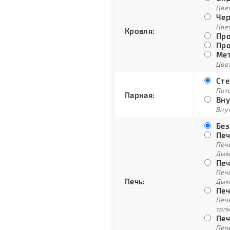
Цве
Чер
Цве
Кровля:
Про
Про
Мет
Цвет
Сте
Пото
Парная:
Вну
Внут
Без
Печ
Печ
Дым
Печ
Печ
Печь:
Дым
Печ
Печ
топ
Печ
Печ