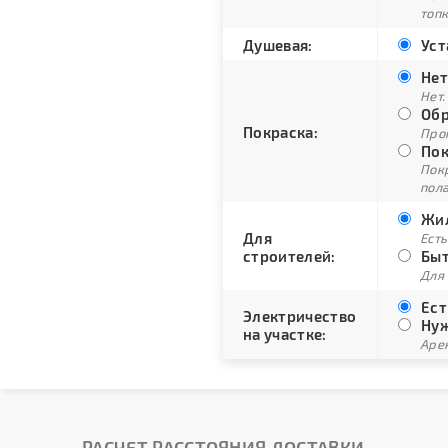
топ
Душевая:
Уст
Нет
Нет.
Обр
Покраска:
Про
Пок
Пок
пол
Жил
Для
Есть
строителей:
Быт
Для
Ест
Электричество
Нуж
на участке:
Арен
РАСЧЕТ РАССТОЯНИЯ ДОСТАВКИ