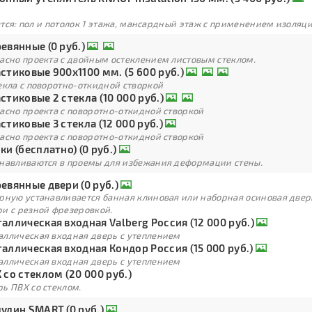
тся: пол и потолок 1 этажа, мансардный этаж с применением изоля
евянные (0 руб.)
ласно проекта с двойным остеклением листовым стеклом.
стиковые 900х1100 мм. (5 600 руб.)
екла с поворотно-откидной створкой
стиковые 2 стекла (10 000 руб.)
асно проекта с поворотно-откидной створкой
стиковые 3 стекла (12 000 руб.)
асно проекта с поворотно-откидной створкой
ки (бесплатно) (0 руб.)
анавливаются в проемы для избежания деформации стены.
евянные двери (0 руб.)
арную устанавливается банная клиновая или наборная осиновая двер
ри с резной фрезеровкой.
аллическая входная Valberg Россия (12 000 руб.)
аллическая входная дверь с утеплением
аллическая входная Кондор Россия (15 000 руб.)
аллическая входная дверь с утеплением
 со стеклом (20 000 руб.)
ь ПВХ со стеклом.
улин SMART (0 руб.)