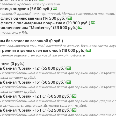
т зеленый, красный или коричневый
епица ондулин (5 600 руб.)
т зеленый, красный или коричневый. Монтаж с ветровыми планками.
флист оцинкованный (14 500 руб.)
флист с полимерным покрытием (19 900 руб.)
аллочерепица "Monterrey" (23 600 руб.)
 по каталогу RAL
ны без отделки вагонкой (0 руб.)
лок подшивается осиновой вагонкой по фольге. Устанавливается дву
тренняя отделка стен вагонкой (18 000 руб.)
ренняя отделка стен осиновой вагонкой по фольге.
 печи (0 руб.)
ь банная "Ермак - 12" (55 000 руб.)
ь с теплообменником и выносным баком для горячей воды. Разделка 
оход сэндвич трубой.
ь банная "Ермак - 16" (56 500 руб.)
ь с теплообменником и выносным баком для горячей воды. Разделка 
оход сэндвич трубой.
ь банная "Ермак - 12 ПС" (60 500 руб.)
ь с теплообменником и выносным баком для горячей воды. Дверка с
ки выполняется кирпичом. Дымоход сэндвич трубой.
ь банная "Ермак - 16 ПС" (62 500 руб.)
ь с теплообменником и выносным баком для горячей воды. Дверка с