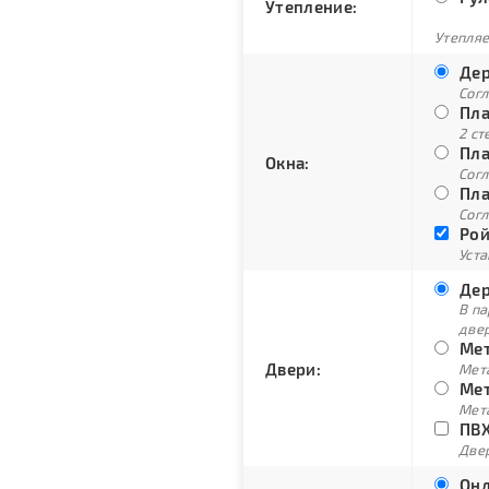
Утепление:
Утепляе
Дер
Сог
Пла
2 ст
Пла
Окна:
Согл
Пла
Согл
Рой
Уст
Дер
В п
две
Мет
Двери:
Мет
Мет
Мет
ПВХ
Двер
Онд