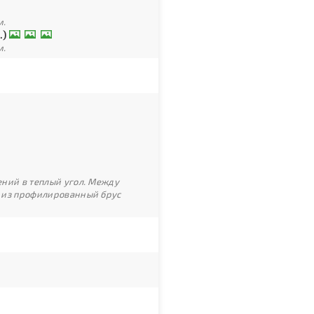
м.
.)
м.
ний в теплый угол. Между
 из профилированный брус