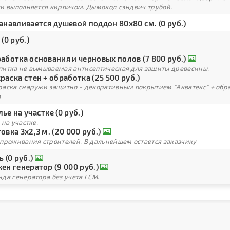
ки выполняется кирпичом. Дымоход сэндвич трубой.
анавливается душевой поддон 80х80 см. (0 руб.)
 (0 руб.)
аботка основания и черновых полов (7 800 руб.)
питка не вымываемая антисептическая для защиты древесины.
раска стен + обработка (25 500 руб.)
раска снаружи защитно - декоративным покрытием "Акватекс" + обра
а
ье на участке (0 руб.)
 на участке.
овка 3х2,3 м. (20 000 руб.)
 проживания строителей. В дальнейшем остается заказчику
ь (0 руб.)
ен генератор (9 000 руб.)
да генератора без учета ГСМ.