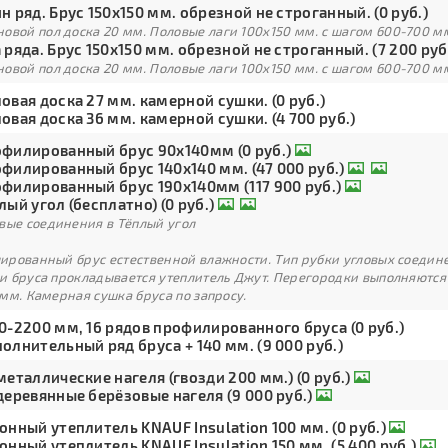
н ряд. Брус 150х150 мм. обрезной не строганный. (0 руб.)
овой пол доска 20 мм. Половые лаги 100х150 мм. с шагом 600-700 м
 ряда. Брус 150х150 мм. обрезной не строганный. (7 200 руб
овой пол доска 20 мм. Половые лаги 100х150 мм. с шагом 600-700 м
овая доска 27 мм. камерной сушки. (0 руб.)
овая доска 36 мм. камерной сушки. (4 700 руб.)
филированный брус 90х140мм (0 руб.)
филированный брус 140х140 мм. (47 000 руб.)
филированный брус 190х140мм (117 900 руб.)
лый угол (бесплатно) (0 руб.)
вые соединения в Тёплый угол
рованный брус естественной влажности. Тип рубки угловых соедине
и бруса прокладывается утеплитель Джут. Перегородки выполняются
мм. Камерная сушка бруса по запросу.
0-2200 мм, 16 рядов профилированного бруса (0 руб.)
олнительный ряд бруса + 140 мм. (9 000 руб.)
металлические нагеля (гвозди 200 мм.) (0 руб.)
деревянные берёзовые нагеля (9 000 руб.)
онный утеплитель KNAUF Insulation 100 мм. (0 руб.)
онный утеплитель KNAUF Insulation 150 мм. (5 400 руб.)