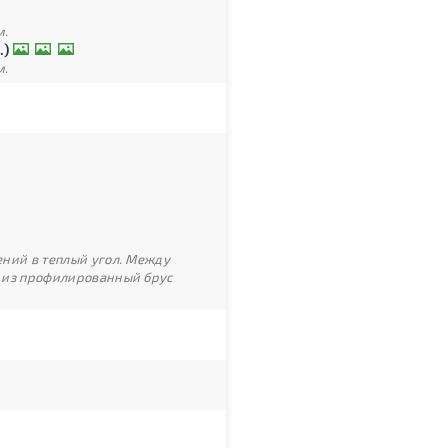
м.
.)
м.
ний в теплый угол. Между
 из профилированный брус