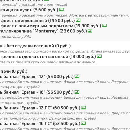
т зеленый, красный или коричневый
епица ондулин (5 600 руб.)
т зеленый, красный или коричневый. Монтаж с ветровыми планками.
флист оцинкованный (14 500 руб.)
флист с полимерным покрытием (19 900 руб.)
аллочерепица "Monterrey" (23 600 руб.)
 по каталогу RAL
ны без отделки вагонкой (0 руб.)
лок подшивается осиновой вагонкой по фольге. Устанавливается дву
тренняя отделка стен вагонкой (18 000 руб.)
ренняя отделка стен осиновой вагонкой по фольге.
 печи (0 руб.)
ь банная "Ермак - 12" (55 000 руб.)
ь с теплообменником и выносным баком для горячей воды. Разделка 
оход сэндвич трубой.
ь банная "Ермак - 16" (56 500 руб.)
ь с теплообменником и выносным баком для горячей воды. Разделка 
оход сэндвич трубой.
ь банная "Ермак - 12 ПС" (60 500 руб.)
ь с теплообменником и выносным баком для горячей воды. Дверка с
ки выполняется кирпичом. Дымоход сэндвич трубой.
ь банная "Ермак - 16 ПС" (62 500 руб.)
ь с теплообменником и выносным баком для горячей воды. Дверка с