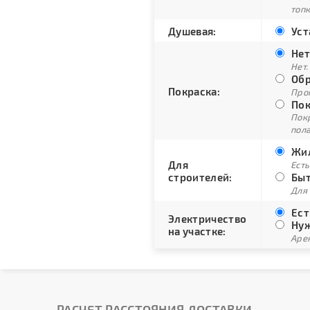
топ
Душевая:
Уст
Нет
Нет.
Обр
Покраска:
Про
Пок
Пок
пол
Жил
Для
Есть
строителей:
Быт
Для
Ест
Электричество
Нуж
на участке:
Арен
РАСЧЕТ РАССТОЯНИЯ ДОСТАВКИ