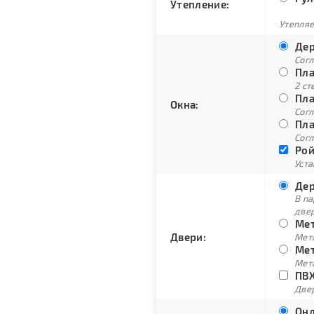
Утепление:
Утепляе
Дер
Сог
Пла
2 ст
Пла
Окна:
Согл
Пла
Согл
Рой
Уст
Дер
В п
две
Мет
Двери:
Мет
Мет
Мет
ПВХ
Двер
Онд