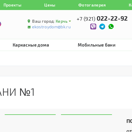
Проекты
Цены
Фотогалерея
К
022-22-92
+7 (921)
Ваш город:
Керчь
ekostroydom@bk.ru
Каркасные дома
Мобильные бани
АНИ №1
П
о