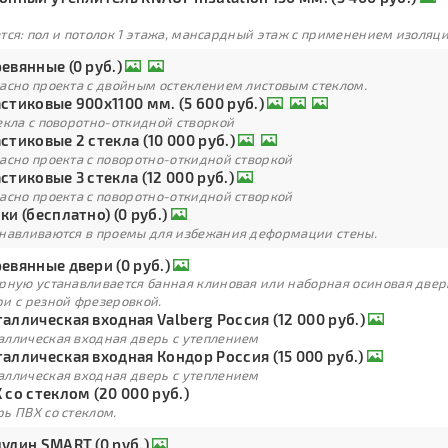
тся: пол и потолок 1 этажа, мансардный этаж с применением изоля
евянные (0 руб.)
ласно проекта с двойным остеклением листовым стеклом.
стиковые 900х1100 мм. (5 600 руб.)
екла с поворотно-откидной створкой
стиковые 2 стекла (10 000 руб.)
асно проекта с поворотно-откидной створкой
стиковые 3 стекла (12 000 руб.)
асно проекта с поворотно-откидной створкой
ки (бесплатно) (0 руб.)
анавливаются в проемы для избежания деформации стены.
евянные двери (0 руб.)
арную устанавливается банная клиновая или наборная осиновая двер
ри с резной фрезеровкой.
аллическая входная Valberg Россия (12 000 руб.)
аллическая входная дверь с утеплением
аллическая входная Кондор Россия (15 000 руб.)
аллическая входная дверь с утеплением
 со стеклом (20 000 руб.)
ь ПВХ со стеклом.
улин SMART (0 руб.)