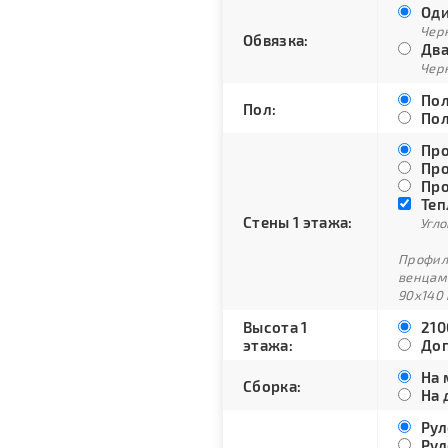
Оди
Черн
Обвязка:
Два
Черн
Пол
Пол:
Пол
Про
Про
Про
Теп
Стены 1 этажа:
Угло
Профили
венцам
90х140 
Высота 1
210
этажа:
Доп
На 
Сборка:
На 
Рул
Рул