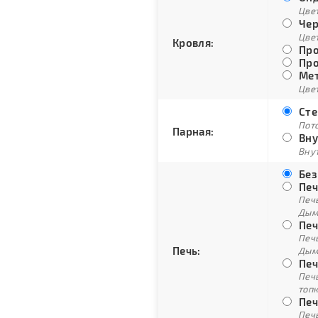
Цве
Чер
Цве
Кровля:
Про
Про
Мет
Цвет
Сте
Пото
Парная:
Вну
Внут
Без
Печ
Печ
Дым
Печ
Печ
Печь:
Дым
Печ
Печ
топ
Печ
Печ