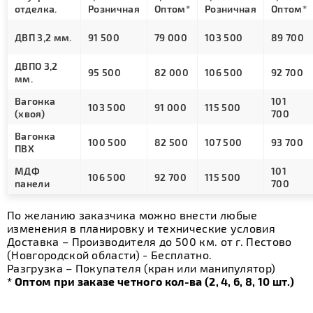
отделка.
Розничная
Оптом*
Розничная
Оптом*
ДВП 3,2 мм.
91 500
79 000
103 500
89 700
ДВПО 3,2
95 500
82 000
106 500
92 700
мм.
Вагонка
101
103 500
91 000
115 500
(хвоя)
700
Вагонка
100 500
82 500
107 500
93 700
ПВХ
МДФ
101
106 500
92 700
115 500
панели
700
По желанию заказчика можно внести любые
изменения в планировку и технические условия
Доставка – Производителя до 500 км. от г. Пестово
(Новгородской области) - Бесплатно.
Разгрузка – Покупателя (кран или манипулятор)
* Оптом при заказе четного кол-ва (2, 4, 6, 8, 10 шт.)