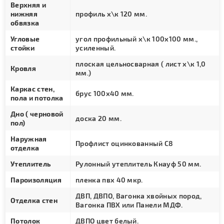
Верхняя и
нижняя
профиль х\к 120 мм.
обвязка
Угловые
угол профильный х\к 100х100 мм.,
стойки
усиленный.
плоская цельносварная ( лист х\к 1,0
Кровля
мм.)
Каркас стен,
брус 100х40 мм.
пола и потолка
Дно ( черновой
доска 20 мм.
пол)
Наружная
Профлист оцинкованный С8
отделка
Утеплитель
Рулонный утеплитель Кнауф 50 мм.
Пароизоляция
пленка пвх 40 мкр.
ДВП, ДВПО, Вагонка хвойных пород,
Отделка стен
Вагонка ПВХ или Панели МДФ.
Потолок
ДВПО цвет белый.