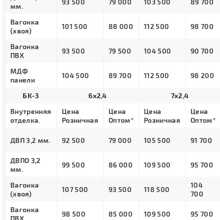
93 500
79 000
103 500
89 700
мм.
Вагонка
101 500
88 000
112 500
98 700
(хвоя)
Вагонка
93 500
79 500
104 500
90 700
ПВХ
МДФ
104 500
89 700
112 500
98 200
панели
БК-3
6х2,4
7х2,4
Внутренняя
Цена
Цена
Цена
Цена
отделка.
Розничная
Оптом*
Розничная
Оптом*
ДВП 3,2 мм.
92 500
79 000
105 500
91 700
ДВПО 3,2
99 500
86 000
109 500
95 700
мм.
Вагонка
104
107 500
93 500
118 500
(хвоя)
700
Вагонка
98 500
85 000
109 500
95 700
ПВХ