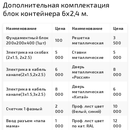
Дополнительная комплектация
блок контейнера 6х2,4 м.
Наименование
Цена
Наименование
Цена
Фундаментный блок
Решетка
3
100
200х200х400 (1шт)
металлическая
500
Электрика на скобах
5
Ставни
5
(2х1.5, 2х2.5)
000
металлические
000
Дверь
Электрика в кабель
6
8
металлическая
канале(2х1.5,2х2.5)
000
000
«Россия»
Дверь
Электрика в кабель
8
6
металлическая
канале(3х1.5,3х2.5)
000
000
«Китай»
2
Проф. лист цвет
10
Счетчик 1 фазный
000
(белый, синий)
000
Ввод разъем «папа
1
Проф. лист цвет
12
мама»
000
по кат. RAL
000