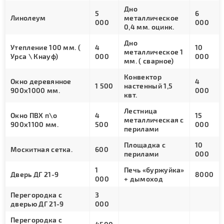
Дно
5
6
Линолеум
металлическое
000
000
0,4 мм. оцинк.
Дно
Утепление 100 мм. (
4
10
металлическое 1
Урса \ Кнауф)
000
000
мм. ( сварное)
Конвектор
Окно деревянное
4
1 500
настенный 1,5
900х1000 мм.
000
квт.
Лестница
Окно ПВХ п\о
4
15
металлическая с
900х1100 мм.
500
000
перилами
Площадка с
10
Москитная сетка.
600
перилами
000
1
Печь «буржуйка»
Дверь ДГ 21-9
8000
000
+ дымоход
Перегородка с
3
дверью ДГ 21-9
000
Перегородка с