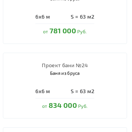
6х6
м
S =
63
м2
781 000
от
Руб.
Проект бани №24
Баня из бруса
6х6
м
S =
63
м2
834 000
от
Руб.