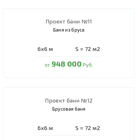
Проект бани №11
Баня из бруса
6х6
м
S =
72
м2
948 000
от
Руб.
Проект бани №12
Брусовая баня
6х6
м
S =
72
м2