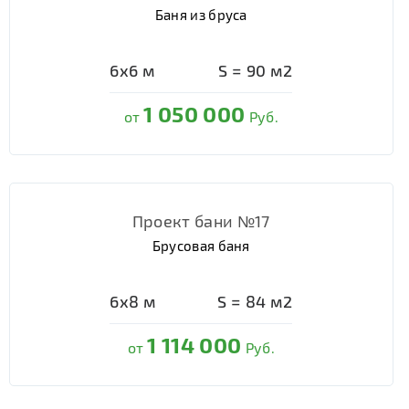
Баня из бруса
6х6
м
S =
90
м2
1 050 000
от
Руб.
Проект бани №17
Брусовая баня
6х8
м
S =
84
м2
1 114 000
от
Руб.