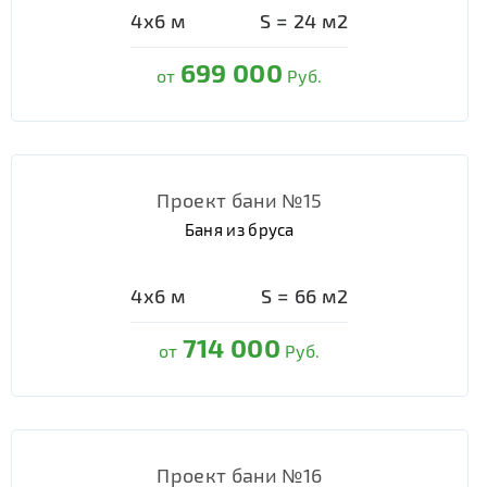
4х6
м
S =
24
м2
699 000
от
Руб.
Проект бани №15
Баня из бруса
4х6
м
S =
66
м2
714 000
от
Руб.
Проект бани №16