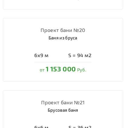
Проект бани №20
Баня из бруса
6х9
м
S =
94
м2
1 153 000
от
Руб.
Проект бани №21
Брусовая баня
6х6
м
S =
36
м2