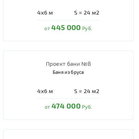
4х6
м
S =
24
м2
445 000
от
Руб.
Проект бани №8
Баня из бруса
4х6
м
S =
24
м2
474 000
от
Руб.