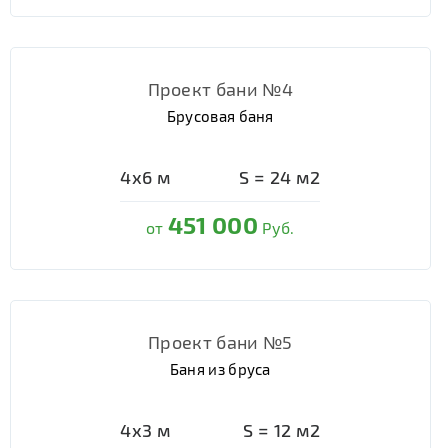
Проект бани №4
Брусовая баня
4х6
м
S =
24
м2
451 000
от
Руб.
Проект бани №5
Баня из бруса
4х3
м
S =
12
м2