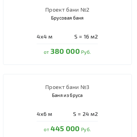
Проект бани №2
Брусовая баня
4х4
м
S =
16
м2
380 000
от
Руб.
Проект бани №3
Баня из бруса
4х6
м
S =
24
м2
445 000
от
Руб.