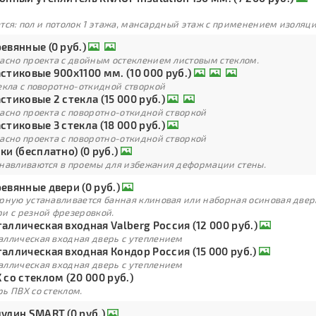
тся: пол и потолок 1 этажа, мансардный этаж с применением изоля
евянные (0 руб.)
ласно проекта с двойным остеклением листовым стеклом.
стиковые 900х1100 мм. (10 000 руб.)
екла с поворотно-откидной створкой
стиковые 2 стекла (15 000 руб.)
асно проекта с поворотно-откидной створкой
стиковые 3 стекла (18 000 руб.)
асно проекта с поворотно-откидной створкой
ки (бесплатно) (0 руб.)
анавливаются в проемы для избежания деформации стены.
евянные двери (0 руб.)
арную устанавливается банная клиновая или наборная осиновая двер
ри с резной фрезеровкой.
аллическая входная Valberg Россия (12 000 руб.)
аллическая входная дверь с утеплением
аллическая входная Кондор Россия (15 000 руб.)
аллическая входная дверь с утеплением
 со стеклом (20 000 руб.)
ь ПВХ со стеклом.
улин SMART (0 руб.)