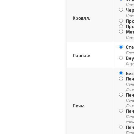
Цве
Чер
Цве
Кровля:
Про
Про
Мет
Цвет
Сте
Пото
Парная:
Вну
Внут
Без
Печ
Печ
Дым
Печ
Печ
Печь:
Дым
Печ
Печ
топ
Печ
Печ