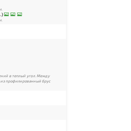
м.
.)
м.
ний в теплый угол. Между
 из профилированный брус