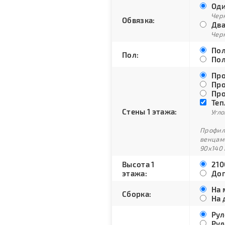
Оди
Черн
Обвязка:
Два
Черн
Пол
Пол:
Пол
Про
Про
Про
Теп
Стены 1 этажа:
Угло
Профили
венцам
90х140 
Высота 1
210
этажа:
Доп
На 
Сборка:
На 
Рул
Рул