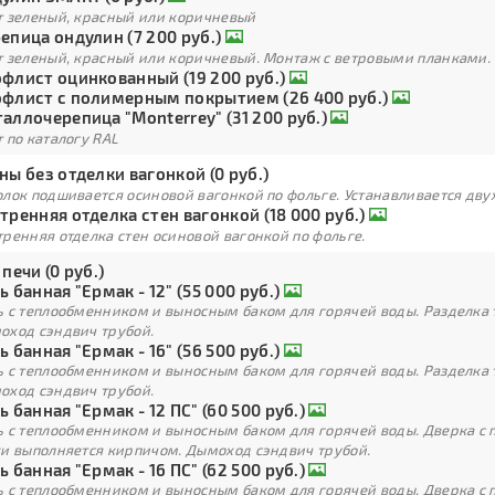
т зеленый, красный или коричневый
епица ондулин (7 200 руб.)
т зеленый, красный или коричневый. Монтаж с ветровыми планками.
флист оцинкованный (19 200 руб.)
флист с полимерным покрытием (26 400 руб.)
аллочерепица "Monterrey" (31 200 руб.)
 по каталогу RAL
ны без отделки вагонкой (0 руб.)
лок подшивается осиновой вагонкой по фольге. Устанавливается дву
тренняя отделка стен вагонкой (18 000 руб.)
ренняя отделка стен осиновой вагонкой по фольге.
 печи (0 руб.)
ь банная "Ермак - 12" (55 000 руб.)
ь с теплообменником и выносным баком для горячей воды. Разделка 
оход сэндвич трубой.
ь банная "Ермак - 16" (56 500 руб.)
ь с теплообменником и выносным баком для горячей воды. Разделка 
оход сэндвич трубой.
ь банная "Ермак - 12 ПС" (60 500 руб.)
ь с теплообменником и выносным баком для горячей воды. Дверка с
ки выполняется кирпичом. Дымоход сэндвич трубой.
ь банная "Ермак - 16 ПС" (62 500 руб.)
ь с теплообменником и выносным баком для горячей воды. Дверка с