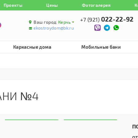
Проекты
Цены
Фотогалерея
К
022-22-92
+7 (921)
Ваш город:
Керчь
ekostroydom@bk.ru
Каркасные дома
Мобильные бани
АНИ №4
П
о