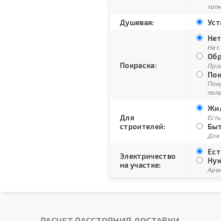
топ
Душевая:
Уст
Нет
Нет.
Обр
Покраска:
Про
Пок
Пок
пол
Жил
Для
Есть
строителей:
Быт
Для
Ест
Электричество
Нуж
на участке:
Арен
РАСЧЕТ РАССТОЯНИЯ ДОСТАВКИ