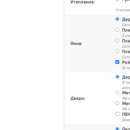
Утепление:
Утепляе
Дер
Сог
Пла
2 ст
Пла
Окна:
Согл
Пла
Согл
Рой
Уст
Дер
В п
две
Мет
Двери:
Мет
Мет
Мет
ПВХ
Двер
Онд