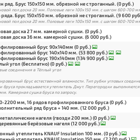
н ряд. Брус 150х150 мм. обрезной не строганный. (0 руб.)
овой пол доска 20 мм. Половые лаги 100х150 мм. с шагом 600-700 м
 ряда. Брус 150х150 мм. обрезной не строганный. (9 600 руб
овой пол доска 20 мм. Половые лаги 100х150 мм. с шагом 600-700 м
овая доска 27 мм. камерной сушки. (0 руб.)
овая доска 36 мм. камерной сушки. (6 000 руб.)
филированный брус 90х140мм (0 руб.)
филированный брус 140х140 мм. (53 800 руб.)
филированный брус 190х140мм (134 900 руб.)
лый угол (бесплатно) (0 руб.)
вые соединения в Тёплый угол
рованный брус естественной влажности. Тип рубки угловых соедине
и бруса прокладывается утеплитель Джут. Перегородки выполняются
мм. Камерная сушка бруса по запросу.
0-2200 мм, 16 рядов профилированного бруса (0 руб.)
олнительный ряд бруса + 140 мм. (12 000 руб.)
металлические нагеля (гвозди 200 мм.) (0 руб.)
деревянные берёзовые нагеля (12 000 руб.)
онный утеплитель KNAUF Insulation 100 мм. (0 руб.)
онный утеплитель KNAUF Insulation 150 мм. (7 200 руб.)