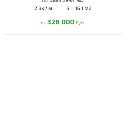
2.3х7
м
S =
16.1
м2
328 000
от
Руб.