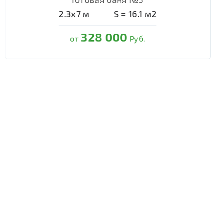
2.3х7
м
S =
16.1
м2
328 000
от
Руб.