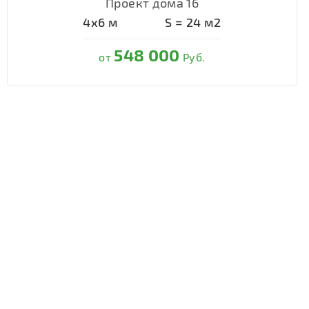
Проект дома 16
4х6
м
S =
24
м2
548 000
от
Руб.