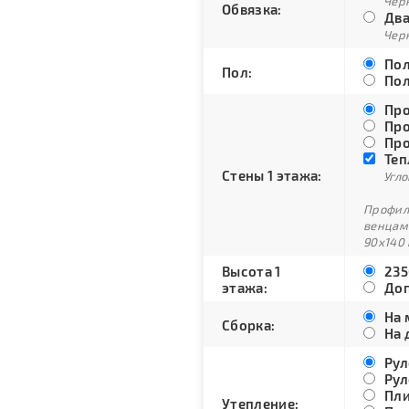
Черн
Обвязка:
Два
Черн
Пол
Пол:
Пол
Про
Про
Про
Теп
Стены 1 этажа:
Угло
Профили
венцам
90х140 
Высота 1
235
этажа:
Доп
На 
Сборка:
На 
Рул
Рул
Пли
Утепление: