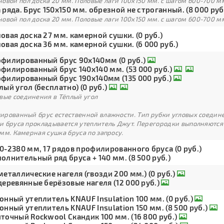
овой пол доска 20 мм. Половые лаги 100х150 мм. с шагом 600-700 м
 ряда. Брус 150х150 мм. обрезной не строганный. (8 000 руб
овой пол доска 20 мм. Половые лаги 100х150 мм. с шагом 600-700 м
овая доска 27 мм. камерной сушки. (0 руб.)
овая доска 36 мм. камерной сушки. (6 000 руб.)
филированный брус 90х140мм (0 руб.)
филированный брус 140х140 мм. (53 000 руб.)
филированный брус 190х140мм (135 000 руб.)
лый угол (бесплатно) (0 руб.)
вые соединения в Тёплый угол
рованный брус естественной влажности. Тип рубки угловых соедине
и бруса прокладывается утеплитель Джут. Перегородки выполняются
мм. Камерная сушка бруса по запросу.
0-2380 мм, 17 рядов профилированного бруса (0 руб.)
олнительный ряд бруса + 140 мм. (8 500 руб.)
металлические нагеля (гвозди 200 мм.) (0 руб.)
деревянные берёзовые нагеля (12 000 руб.)
онный утеплитель KNAUF Insulation 100 мм. (0 руб.)
онный утеплитель KNAUF Insulation 150 мм. (8 500 руб.)
точный Rockwool Скандик 100 мм. (16 800 руб.)