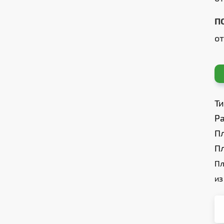
П
о
Т
Ра
П
П
Пл
из