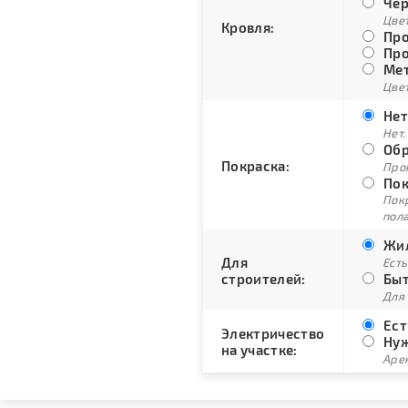
Чер
Цве
Кровля:
Про
Про
Мет
Цвет
Нет
Нет.
Обр
Покраска:
Про
Пок
Пок
пол
Жил
Для
Есть
строителей:
Быт
Для
Ест
Электричество
Нуж
на участке:
Арен