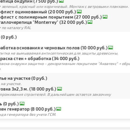
епица ондулин (7 500 руб.)
т зеленый, красный или коричневый. Монтаж с ветровыми планками.
флист оцинкованный (20 000 руб.)
флист с полимерным покрытием (27 000 руб.)
аллочерепица "Monterrey" (32 000 руб.)
 по каталогу RAL
 (0 руб.)
аботка основания и черновых полов (10 000 руб.)
питка не вымываемая антисептическая для защиты древесины.
раска стен + обработка (34 000 руб.)
раска снаружи защитно - декоративным покрытием "Акватекс" + обра
а
ье на участке (0 руб.)
 на участке.
овка 3х2,3 м. (18 000 руб.)
 проживания строителей. В дальнейшем остается заказчику
ь (0 руб.)
ен генератор (8 000 руб.)
да генератора без учета ГСМ.