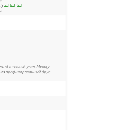
м.
.)
м.
ний в теплый угол. Между
 из профилированный брус