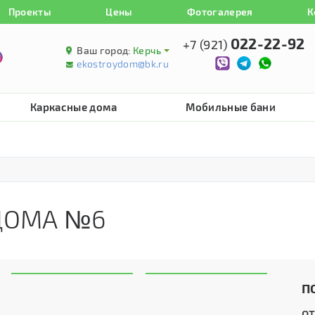
Проекты
Цены
Фотогалерея
К
022-22-92
+7 (921)
Ваш город:
Керчь
ekostroydom@bk.ru
Каркасные дома
Мобильные бани
ДОМА №6
П
о