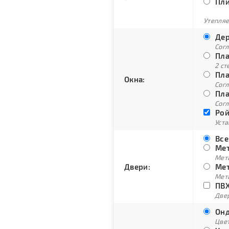
Пли
Утепляе
Дер
Сог
Пла
2 ст
Пла
Окна:
Согл
Пла
Согл
Рой
Уст
Все
Мет
Мет
Двери:
Мет
Мет
ПВХ
Двер
Онд
Цве