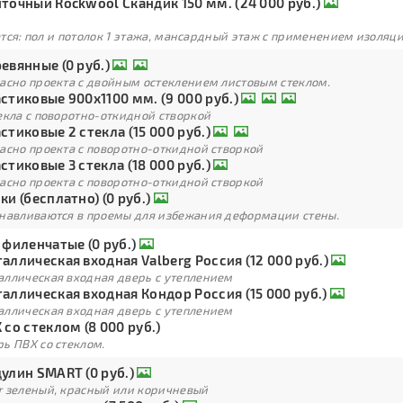
точный Rockwool Скандик 150 мм. (24 000 руб.)
тся: пол и потолок 1 этажа, мансардный этаж с применением изоля
евянные (0 руб.)
ласно проекта с двойным остеклением листовым стеклом.
стиковые 900х1100 мм. (9 000 руб.)
екла с поворотно-откидной створкой
стиковые 2 стекла (15 000 руб.)
асно проекта с поворотно-откидной створкой
стиковые 3 стекла (18 000 руб.)
асно проекта с поворотно-откидной створкой
ки (бесплатно) (0 руб.)
анавливаются в проемы для избежания деформации стены.
 филенчатые (0 руб.)
аллическая входная Valberg Россия (12 000 руб.)
аллическая входная дверь с утеплением
аллическая входная Кондор Россия (15 000 руб.)
аллическая входная дверь с утеплением
 со стеклом (8 000 руб.)
ь ПВХ со стеклом.
улин SMART (0 руб.)
т зеленый, красный или коричневый