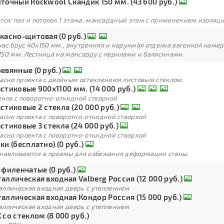
точный Rockwool Скандик 150 мм. (43 600 руб.)
тся: пол и потолок 1 этажа, мансардный этаж с применением изоля
касно-щитовая (0 руб.)
кас брус 40х150 мм., внутренняя и наружная отделка вагонкой каме
150 мм. Лестница на мансарду с перилами и балясинами.
евянные (0 руб.)
ласно проекта с двойным остеклением листовым стеклом.
стиковые 900х1100 мм. (14 000 руб.)
екла с поворотно-откидной створкой
стиковые 2 стекла (20 000 руб.)
асно проекта с поворотно-откидной створкой
стиковые 3 стекла (24 000 руб.)
асно проекта с поворотно-откидной створкой
ки (бесплатно) (0 руб.)
анавливаются в проемы для избежания деформации стены.
 филенчатые (0 руб.)
аллическая входная Valberg Россия (12 000 руб.)
аллическая входная дверь с утеплением
аллическая входная Кондор Россия (15 000 руб.)
аллическая входная дверь с утеплением
 со стеклом (8 000 руб.)