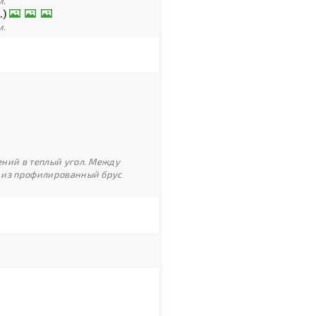
м.
.)
м.
ний в теплый угол. Между
 из профилированный брус