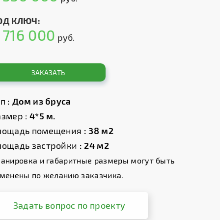
ОД КЛЮЧ:
716 000
т
руб.
ЗАКАЗАТЬ
ип
: Дом из бруса
змер :
4*5 м.
лощадь помещения
: 38 м2
лощадь застройки
: 24 м2
анировка и габаритные размеры могут быть
менены по желанию заказчика.
Задать вопрос по проекту