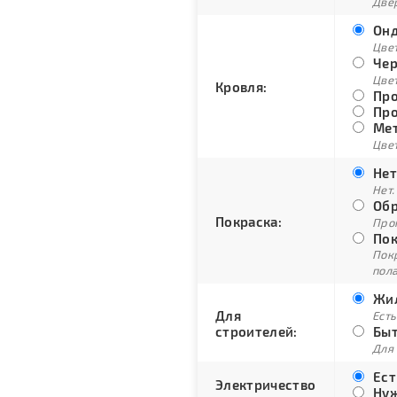
Двер
Онд
Цве
Чер
Цве
Кровля:
Про
Про
Мет
Цвет
Нет
Нет.
Обр
Покраска:
Про
Пок
Пок
пол
Жил
Для
Есть
строителей:
Быт
Для
Ест
Электричество
Нуж