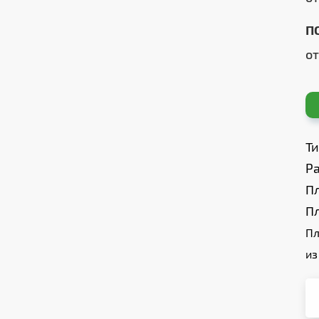
П
о
Т
Ра
П
П
Пл
из