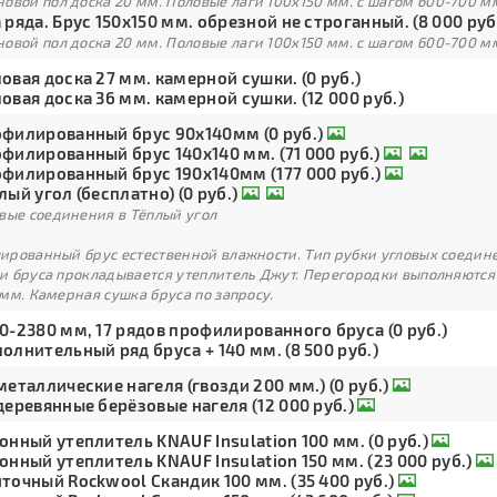
овой пол доска 20 мм. Половые лаги 100х150 мм. с шагом 600-700 м
 ряда. Брус 150х150 мм. обрезной не строганный. (8 000 руб
овой пол доска 20 мм. Половые лаги 100х150 мм. с шагом 600-700 м
овая доска 27 мм. камерной сушки. (0 руб.)
овая доска 36 мм. камерной сушки. (12 000 руб.)
филированный брус 90х140мм (0 руб.)
филированный брус 140х140 мм. (71 000 руб.)
филированный брус 190х140мм (177 000 руб.)
лый угол (бесплатно) (0 руб.)
вые соединения в Тёплый угол
рованный брус естественной влажности. Тип рубки угловых соедине
и бруса прокладывается утеплитель Джут. Перегородки выполняются
мм. Камерная сушка бруса по запросу.
0-2380 мм, 17 рядов профилированного бруса (0 руб.)
олнительный ряд бруса + 140 мм. (8 500 руб.)
металлические нагеля (гвозди 200 мм.) (0 руб.)
деревянные берёзовые нагеля (12 000 руб.)
онный утеплитель KNAUF Insulation 100 мм. (0 руб.)
онный утеплитель KNAUF Insulation 150 мм. (23 000 руб.)
точный Rockwool Скандик 100 мм. (35 400 руб.)