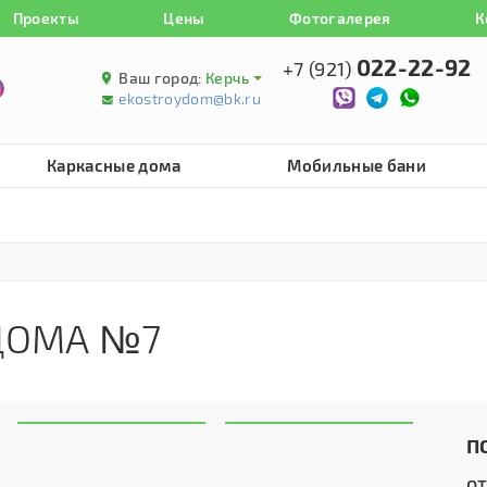
Проекты
Цены
Фотогалерея
К
022-22-92
+7 (921)
Ваш город:
Керчь
ekostroydom@bk.ru
Каркасные дома
Мобильные бани
ДОМА №7
П
о