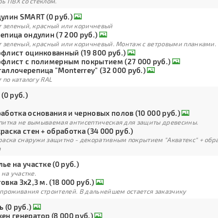
ь ПВХ со стеклом.
улин SMART (0 руб.)
т зеленый, красный или коричневый
епица ондулин (7 200 руб.)
т зеленый, красный или коричневый. Монтаж с ветровыми планками.
флист оцинкованный (19 800 руб.)
флист с полимерным покрытием (27 000 руб.)
аллочерепица "Monterrey" (32 000 руб.)
 по каталогу RAL
 (0 руб.)
аботка основания и черновых полов (10 000 руб.)
питка не вымываемая антисептическая для защиты древесины.
раска стен + обработка (34 000 руб.)
раска снаружи защитно - декоративным покрытием "Акватекс" + обра
а
ье на участке (0 руб.)
 на участке.
овка 3х2,3 м. (18 000 руб.)
 проживания строителей. В дальнейшем остается заказчику
ь (0 руб.)
ен генератор (8 000 руб.)