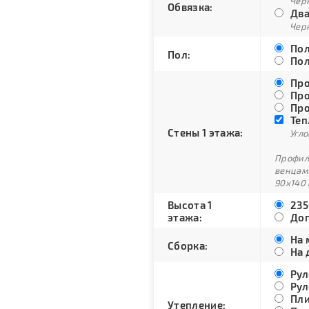
Черн
Обвязка:
Два
Черн
Пол
Пол:
Пол
Про
Про
Про
Теп
Стены 1 этажа:
Угло
Профили
венцам
90х140 
Высота 1
235
этажа:
Доп
На 
Сборка:
На 
Рул
Рул
Пли
Утепление: