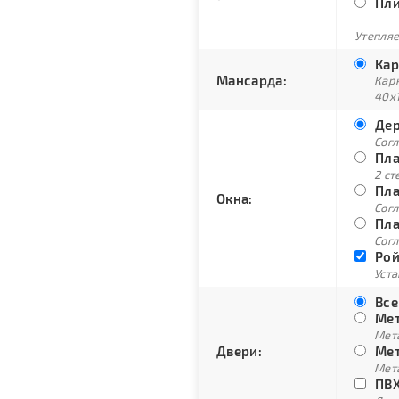
Пли
Утепляе
Кар
Мансарда:
Кар
40х
Дер
Сог
Пла
2 ст
Пла
Окна:
Согл
Пла
Согл
Рой
Уст
Все
Мет
Мет
Двери:
Мет
Мет
ПВХ