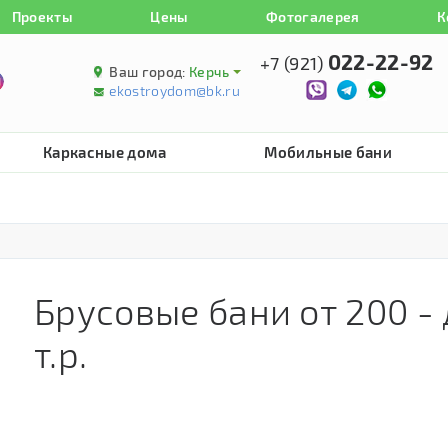
Проекты
Цены
Фотогалерея
К
022-22-92
+7 (921)
Ваш город:
Керчь
ekostroydom@bk.ru
Каркасные дома
Мобильные бани
Брусовые бани от 200 -
т.р.