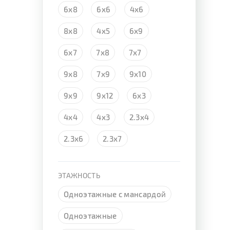
6х8
6х6
4х6
8х8
4х5
6х9
6х7
7х8
7х7
9х8
7х9
9х10
9х9
9х12
6х3
4х4
4х3
2.3х4
2.3х6
2.3х7
ЭТАЖНОСТЬ
Одноэтажные с мансардой
Одноэтажные