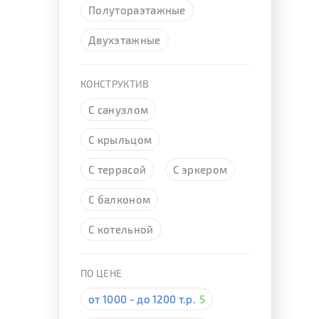
Полутораэтажные
Двухэтажные
КОНСТРУКТИВ
С санузлом
С крыльцом
С террасой
С эркером
С балконом
С котельной
ПО ЦЕНЕ
от 1000 - до 1200 т.р.
5